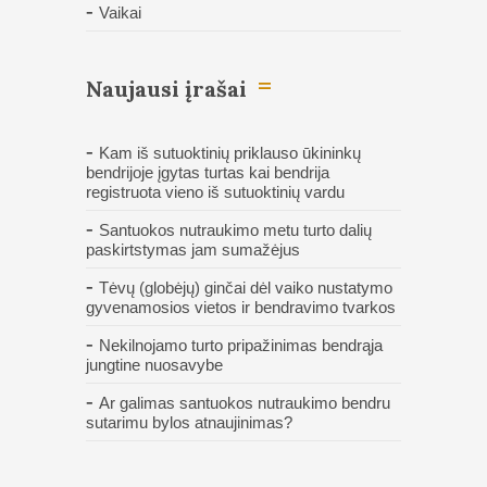
Vaikai
Naujausi įrašai
Kam iš sutuoktinių priklauso ūkininkų
bendrijoje įgytas turtas kai bendrija
registruota vieno iš sutuoktinių vardu
Santuokos nutraukimo metu turto dalių
paskirtstymas jam sumažėjus
Tėvų (globėjų) ginčai dėl vaiko nustatymo
gyvenamosios vietos ir bendravimo tvarkos
Nekilnojamo turto pripažinimas bendrąja
jungtine nuosavybe
Ar galimas santuokos nutraukimo bendru
sutarimu bylos atnaujinimas?