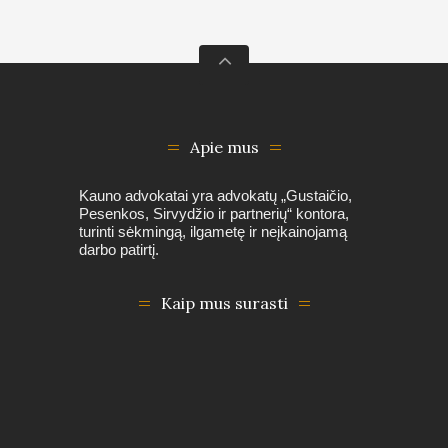
Apie mus
Kauno advokatai yra advokatų „Gustaičio,
Pesenkos, Sirvydžio ir partnerių“ kontora,
turinti sėkmingą, ilgametę ir neįkainojamą
darbo patirtį.
Kaip mus surasti