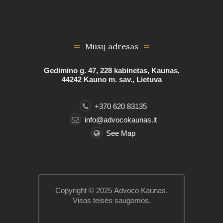
Mūsų adresas
Gedimino g. 47, 228 kabinetas, Kaunas,
44242 Kauno m. sav., Lietuva
+370 620 83135
info@advocokaunas.lt
See Map
Copyright © 2025
Advoco Kaunas.
Visos teisės saugomos.