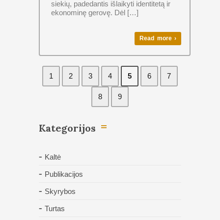
siekių, padedantis išlaikyti identitetą ir
ekonominę gerovę. Dėl […]
Read more ›
1
2
3
4
5
6
7
8
9
Kategorijos
Kaltė
Publikacijos
Skyrybos
Turtas