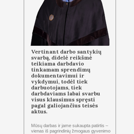
Vertinant darbo santykių
svarbą, didelė reikšmė
teikiama darbdavio
tinkamam sprendimų
dokumentavimui ir
vykdymui, todėl tiek
darbuotojams, tiek
darbdaviams labai svarbu
visus klausimus spręsti
pagal galiojančius teisės
aktus.
Mūsų darbas ir jame sukaupta patirtis –
vienas iš pagrindinių žmogaus gyvenimo