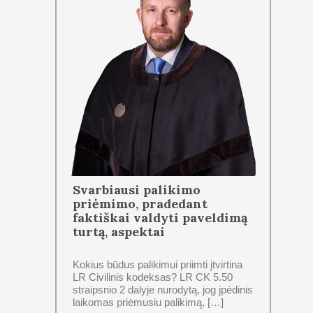
Svarbiausi palikimo
priėmimo, pradedant
faktiškai valdyti paveldimą
turtą, aspektai
Kokius būdus palikimui priimti įtvirtina
LR Civilinis kodeksas? LR CK 5.50
straipsnio 2 dalyje nurodytą, jog įpėdinis
laikomas priėmusiu palikimą, […]