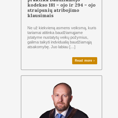
kodekso 181 – ojo ir 294 – ojo
straipsnių atribojimo
klausimais
Ne už kiekvieną asmens veiksmą, kuris
tariamai atitinka baudžiamąjame
įstatyme nustatytų veikų požymius,
galima taikyti indvidualią baudžiamąją
atsakomybę. Juo labiau […]
Read more ›