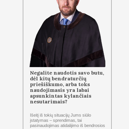
Negalite naudotis savo butu,
dėl kitų bendraturčių
priešiškumo, arba toks
naudojimasis yra labai
apsunkintas kylančiais
nesutarimais?
Išeitį iš tokių situacijų Jums siūlo
įstatymas – sprendimas, tai
pasinaudojimas atidalijimo iš bendrosios