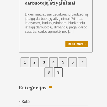
darbuotojų atlyginimai
Didės mažiausiai uždirbančių biudžetinių
įstaigų darbuotojų atlyginimai Priimtas
įstatymas, kuriuo įtvirtinami biudžetinių
įstaigų darbuotojų, dirbančių pagal darbo
sutartis, darbo apmokėjimo […]
Read more ›
1
2
3
4
5
6
7
8
9
Kategorijos
Kaltė