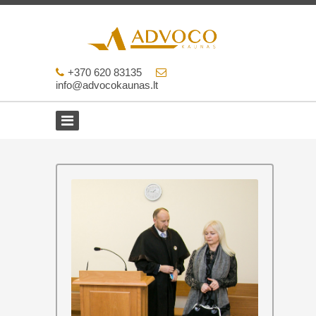
+370 620 83135
info@advocokaunas.lt