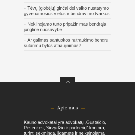
Tėvų (globėjų) ginčai dėl vaiko nustatymo
gyvenamosios vietos ir bendravimo tvarkos
Nekilnojamo turto pripažinimas bendrąja
jungtine nuosavybe
Ar galimas santuokos nutraukimo bendru
sutarimu bylos atnaujinimas?
Apie mus
Kauno advokatai yra advokatų „Gustaičio,
Pesenkos, Sirvydžio ir partnerių“ kontora,
turinti sėkmingą, ilgametę ir neįkainojamą