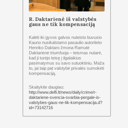
R. Daktarienė iš valstybės
gaus ne tik kompensaciją
Kalėti iki gyvos galvos nuteisto buvusio
Kauno nusikalstamo pasaulio autoriteto
Henriko Daktaro žmona Ramutė
Daktarienė triumfuoja – teismas nutarė,
kad ji turėjo teisę į ilgalaikius
pasimatymus su savo sutuoktiniu. Maža
to, jai taip pat valstybė privalės sumokėti
kompensaciją.
Skaitykite daugiau:
http://www.delfi.lt/news/daily/crime/r-
daktariene-svencia-svarbia-pergale-is-
valstybes-gaus-ne-tik-kompensacija.d?
id=73142716