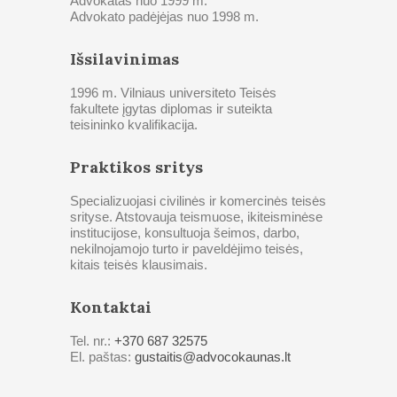
Advokatas nuo 1999 m.
Advokato padėjėjas nuo 1998 m.
Išsilavinimas
1996 m. Vilniaus universiteto Teisės
fakultete įgytas diplomas ir suteikta
teisininko kvalifikacija.
Praktikos sritys
Specializuojasi civilinės ir komercinės teisės
srityse. Atstovauja teismuose, ikiteisminėse
institucijose, konsultuoja šeimos, darbo,
nekilnojamojo turto ir paveldėjimo teisės,
kitais teisės klausimais.
Kontaktai
Tel. nr.:
+370 687 32575
El. paštas:
gustaitis@advocokaunas.lt