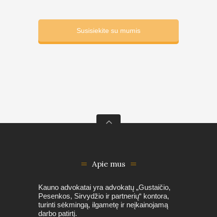
Susisiekite su mumis
Apie mus
Kauno advokatai yra advokatų „Gustaičio,
Pesenkos, Sirvydžio ir partnerių“ kontora,
turinti sėkmingą, ilgametę ir neįkainojamą
darbo patirtį.