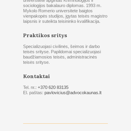
universitete apgintas Kriminologijos ir
sociologijos bakalauro diplomas. 1993 m.
Mykolo Romerio universitete baigtos
vienpakopės studijos, įgytas teisės magistro
laipsnis ir suteikta teisininko kvalifikacija.
Praktikos sritys
Specializuojasi civilinės, šeimos ir darbo
teisės srityse. Papildomai specializuojasi
baudžiamosios teisės, administracinės
teisės srityse.
Kontaktai
Tel. nr.:
+370 620 83135
El. paštas:
pavlovicius@advocokaunas.lt