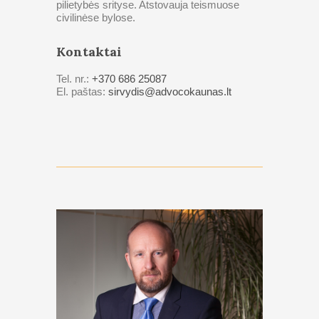
pilietybės srityse. Atstovauja teismuose
civilinėse bylose.
Kontaktai
Tel. nr.:
+370 686 25087
El. paštas:
sirvydis@advocokaunas.lt