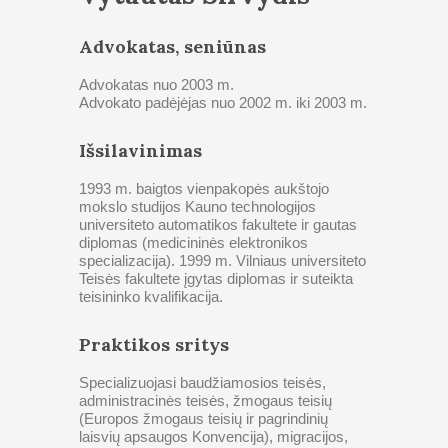
Advokatas, seniūnas
Advokatas nuo 2003 m.
Advokato padėjėjas nuo 2002 m. iki 2003 m.
Išsilavinimas
1993 m. baigtos vienpakopės aukštojo
mokslo studijos Kauno technologijos
universiteto automatikos fakultete ir gautas
diplomas (medicininės elektronikos
specializacija). 1999 m. Vilniaus universiteto
Teisės fakultete įgytas diplomas ir suteikta
teisininko kvalifikacija.
Praktikos sritys
Specializuojasi baudžiamosios teisės,
administracinės teisės, žmogaus teisių
(Europos žmogaus teisių ir pagrindinių
laisvių apsaugos Konvencija), migracijos,