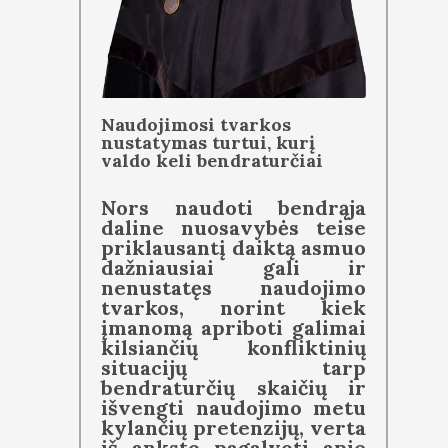
Naudojimosi tvarkos
nustatymas turtui, kurį
valdo keli bendraturčiai
Nors naudoti bendrąja
daline nuosavybės teise
priklausantį daiktą asmuo
dažniausiai gali ir
nenustatęs naudojimo
tvarkos, norint kiek
įmanomą apriboti galimai
kilsiančių konfliktinių
situacijų tarp
bendraturčių skaičių ir
išvengti naudojimo metu
kylančių pretenzijų, verta
iš anksto pagalvoti apie