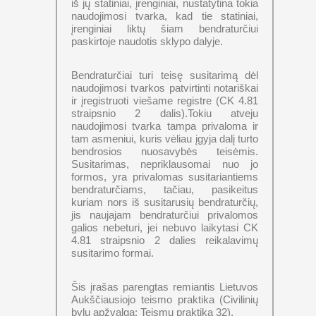
iš jų statiniai, įrenginiai, nustatytina tokia
naudojimosi tvarka, kad tie statiniai,
įrenginiai liktų šiam bendraturčiui
paskirtoje naudotis sklypo dalyje.
Bendraturčiai turi teisę susitarimą dėl
naudojimosi tvarkos patvirtinti notariškai
ir įregistruoti viešame registre (CK 4.81
straipsnio 2 dalis).Tokiu atveju
naudojimosi tvarka tampa privaloma ir
tam asmeniui, kuris vėliau įgyja dalį turto
bendrosios nuosavybės teisėmis.
Susitarimas, nepriklausomai nuo jo
formos, yra privalomas susitariantiems
bendraturčiams, tačiau, pasikeitus
kuriam nors iš susitarusių bendraturčių,
jis naujajam bendraturčiui privalomos
galios nebeturi, jei nebuvo laikytasi CK
4.81 straipsnio 2 dalies reikalavimų
susitarimo formai.
Šis įrašas parengtas remiantis Lietuvos
Aukščiausiojo teismo praktika (Civilinių
bylų apžvalga: Teismų praktika 32).