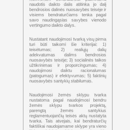
naudotis daikto dalis atitinka jo dalį
bendrosios dalinės nuosavybės teisėje ir
visiems bendraturčiams tenka pagal
savo naudingąsias savybes vienodo
vertingumo daikto dalys.
Nustatant naudojimosi tvarką visų pirma
turi būti taikomi šie kriterijai: 1)
teisėtumas; 2) realiųjų dalių
adekvatumas dalims bendrosios
nuosavybės teisėje; 3) socialinės taikos
užtikrinimas ir proporcingumas; 4)
naudojimosi daiktu racionalumas
(patogumas) ir efektyvumas; 5) faktinių
nuosavybės santykių stabilumas.
Naudojimosi žemės sklypu tvarka
nustatoma pagal naudojimosi bendru
žemės sklypu tvarkos projektą,
parengtą žemės santykius
reglamentuojančių teisės aktų nustatyta
tvarka. Tais atvejais, kai bendraturčių
faktiškai naudojamame sklype yra vieno