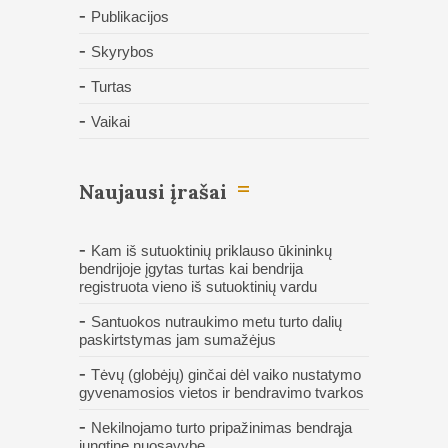
Publikacijos
Skyrybos
Turtas
Vaikai
Naujausi įrašai
Kam iš sutuoktinių priklauso ūkininkų
bendrijoje įgytas turtas kai bendrija
registruota vieno iš sutuoktinių vardu
Santuokos nutraukimo metu turto dalių
paskirtstymas jam sumažėjus
Tėvų (globėjų) ginčai dėl vaiko nustatymo
gyvenamosios vietos ir bendravimo tvarkos
Nekilnojamo turto pripažinimas bendrąja
jungtine nuosavybe