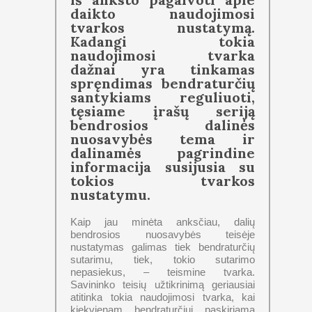
daikto naudojimosi
tvarkos nustatymą.
Kadangi tokia
naudojimosi tvarka
dažnai yra tinkamas
spręndimas bendraturčių
santykiams reguliuoti,
tęsiame įrašų seriją
bendrosios dalinės
nuosavybės tema ir
dalinamės pagrindine
informacija susijusia su
tokios tvarkos
nustatymu.
Kaip jau minėta anksčiau, dalių
bendrosios nuosavybės teisėje
nustatymas galimas tiek bendraturčių
sutarimu, tiek, tokio sutarimo
nepasiekus, – teismine tvarka.
Savininko teisių užtikrinimą geriausiai
atitinka tokia naudojimosi tvarka, kai
kiekvienam bendraturčiui paskiriama