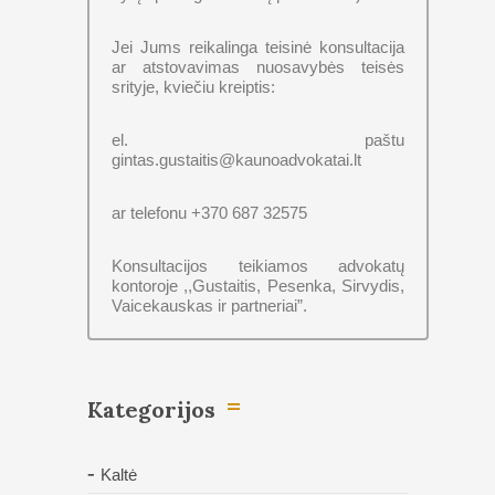
Jei Jums reikalinga teisinė konsultacija
ar atstovavimas nuosavybės teisės
srityje, kviečiu kreiptis:
el. paštu
gintas.gustaitis@kaunoadvokatai.lt
ar telefonu +370 687 32575
Konsultacijos teikiamos advokatų
kontoroje ,,Gustaitis, Pesenka, Sirvydis,
Vaicekauskas ir partneriai”.
Kategorijos
Kaltė