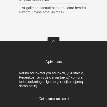
Ar galimas santuokos nutraukimo bendru
sutarimu bylos atnaujinimas?
Apie mus
Kauno advokatai yra advokatų „Gustaičio,
Pesenkos, Sirvydžio ir partnerių“ kontora,
turinti sėkmingą, ilgametę ir neįkainojamą
darbo patirtį.
Kaip mus surasti