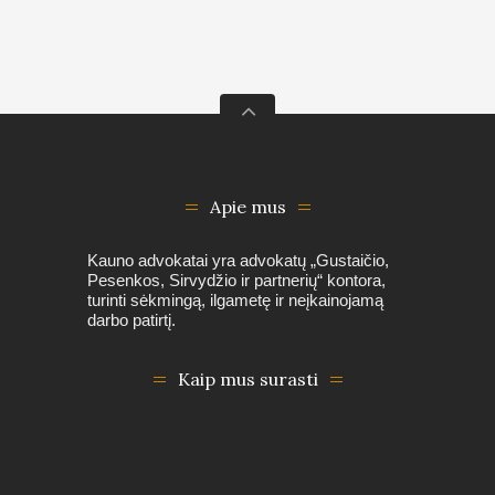
Apie mus
Kauno advokatai yra advokatų „Gustaičio,
Pesenkos, Sirvydžio ir partnerių“ kontora,
turinti sėkmingą, ilgametę ir neįkainojamą
darbo patirtį.
Kaip mus surasti