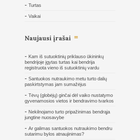
Turtas
Vaikai
Naujausi įrašai
Kam iš sutuoktinių priklauso ūkininkų
bendrijoje įgytas turtas kai bendrija
registruota vieno iš sutuoktinių vardu
Santuokos nutraukimo metu turto dalių
paskirtstymas jam sumažėjus
Tėvų (globėjų) ginčai dėl vaiko nustatymo
gyvenamosios vietos ir bendravimo tvarkos
Nekilnojamo turto pripažinimas bendrąja
jungtine nuosavybe
Ar galimas santuokos nutraukimo bendru
sutarimu bylos atnaujinimas?