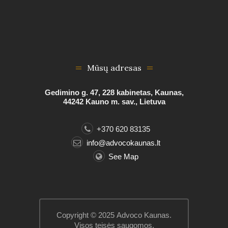
Mūsų adresas
Gedimino g. 47, 228 kabinetas, Kaunas,
44242 Kauno m. sav., Lietuva
+370 620 83135
info@advocokaunas.lt
See Map
Copyright © 2025
Advoco Kaunas.
Visos teisės saugomos.