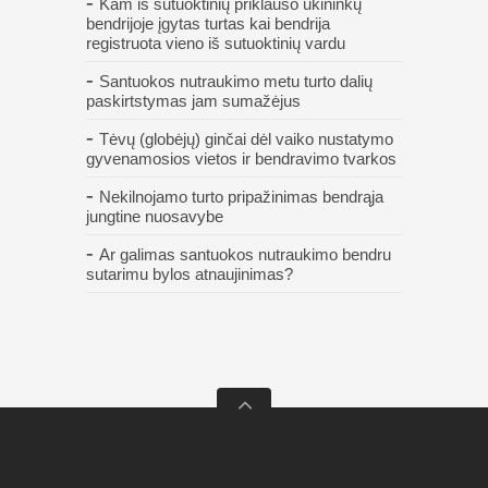
Kam iš sutuoktinių priklauso ūkininkų
bendrijoje įgytas turtas kai bendrija
registruota vieno iš sutuoktinių vardu
Santuokos nutraukimo metu turto dalių
paskirtstymas jam sumažėjus
Tėvų (globėjų) ginčai dėl vaiko nustatymo
gyvenamosios vietos ir bendravimo tvarkos
Nekilnojamo turto pripažinimas bendrąja
jungtine nuosavybe
Ar galimas santuokos nutraukimo bendru
sutarimu bylos atnaujinimas?