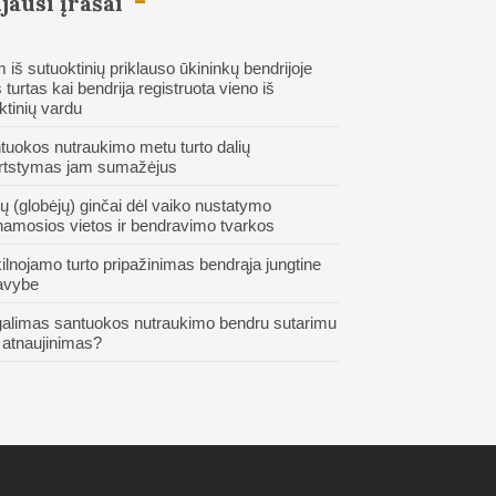
jausi įrašai
 iš sutuoktinių priklauso ūkininkų bendrijoje
 turtas kai bendrija registruota vieno iš
ktinių vardu
tuokos nutraukimo metu turto dalių
rtstymas jam sumažėjus
ų (globėjų) ginčai dėl vaiko nustatymo
amosios vietos ir bendravimo tvarkos
ilnojamo turto pripažinimas bendrąja jungtine
avybe
galimas santuokos nutraukimo bendru sutarimu
 atnaujinimas?