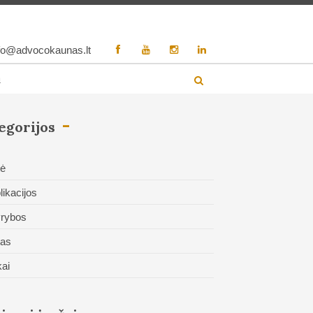
fo@advocokaunas.lt
i
egorijos
tė
likacijos
rybos
tas
kai