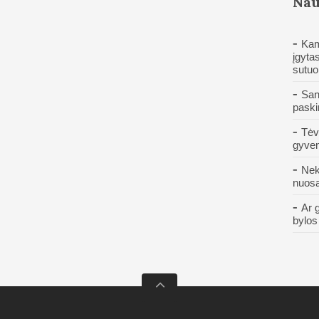
Nau
Kam
įgytas
sutuo
San
paski
Tėv
gyven
Nek
nuos
Ar 
bylos