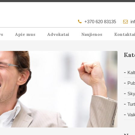
+370 620 83135
in
ys
Apie mus
Advokatai
Naujienos
Kontakta
Kat
Kal
Pub
Sky
Tur
Vai