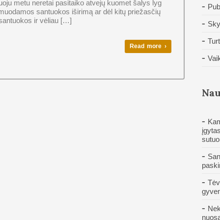
oju metu neretai pasitaiko atvejų kuomet šalys lyg
Pub
muodamos santuokos iširimą ar dėl kitų priežasčių
 santuokos ir vėliau […]
Sky
Tur
Read more ›
Vai
Nau
Kam
įgytas
sutuo
San
paski
Tėv
gyven
Nek
nuos