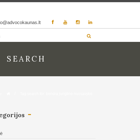
fo@advocokaunas.lt
i
SEARCH
/
Tag search for: bendra jungtinė nuosavybė
e:
egorijos
tė