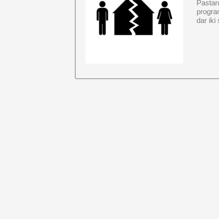
Pastaru
progra
dar iki