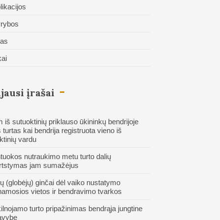
likacijos
rybos
tas
kai
jausi įrašai
 iš sutuoktinių priklauso ūkininkų bendrijoje
 turtas kai bendrija registruota vieno iš
ktinių vardu
tuokos nutraukimo metu turto dalių
rtstymas jam sumažėjus
ų (globėjų) ginčai dėl vaiko nustatymo
amosios vietos ir bendravimo tvarkos
ilnojamo turto pripažinimas bendrąja jungtine
avybe