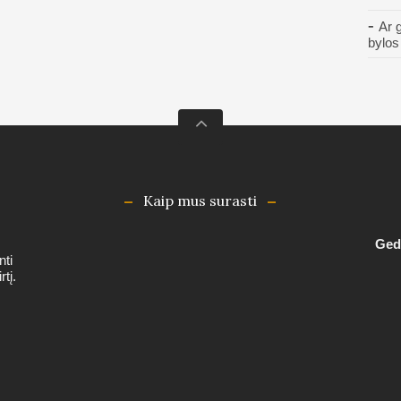
Ar 
bylos
Kaip mus surasti
Gedi
nti
tį.