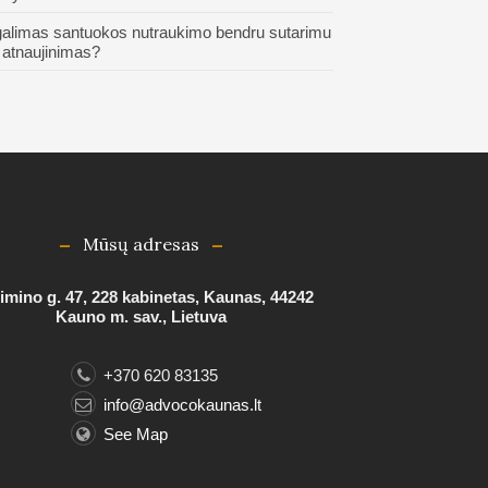
galimas santuokos nutraukimo bendru sutarimu
 atnaujinimas?
Mūsų adresas
mino g. 47, 228 kabinetas, Kaunas, 44242
Kauno m. sav., Lietuva
+370 620 83135
info@advocokaunas.lt
See Map