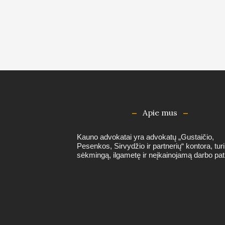
Apie mus
Kauno advokatai yra advokatų „Gustaičio,
Pesenkos, Sirvydžio ir partnerių“ kontora, turi
sėkmingą, ilgametę ir neįkainojamą darbo patir