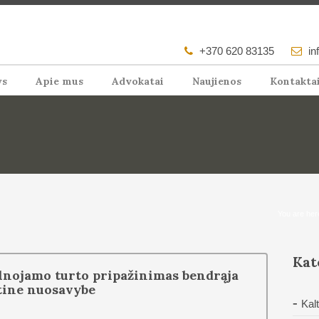
+370 620 83135
in
ys
Apie mus
Advokatai
Naujienos
Kontakta
You are her
Kat
lnojamo turto pripažinimas bendrąja
tine nuosavybe
Kal