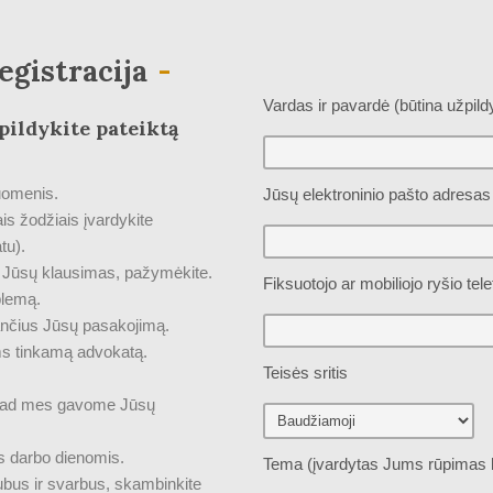
egistracija
Vardas ir pavardė (būtina užpildy
pildykite pateiktą
uomenis.
Jūsų elektroninio pašto adresas 
s žodžiais įvardykite
tu).
nas Jūsų klausimas, pažymėkite.
Fiksuotojo ar mobiliojo ryšio tele
blemą.
nančius Jūsų pasakojimą.
ms tinkamą advokatą.
Teisės sritis
s, kad mes gavome Jūsų
s darbo dienomis.
Tema (įvardytas Jums rūpimas 
bus ir svarbus, skambinkite