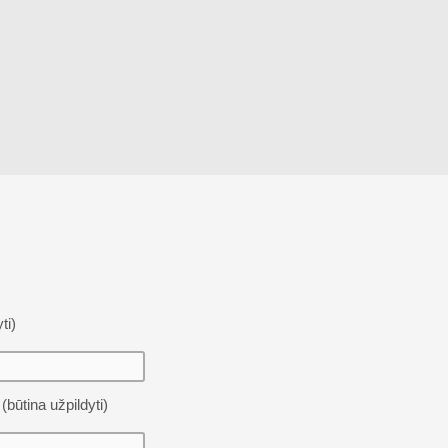
ti)
(būtina užpildyti)