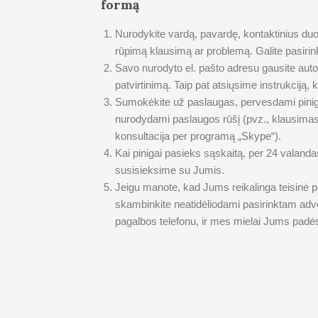
formą
Nurodykite vardą, pavardę, kontaktinius du
rūpimą klausimą ar problemą. Galite pasirin
Savo nurodyto el. pašto adresu gausite au
patvirtinimą. Taip pat atsiųsime instrukciją, 
Sumokėkite už paslaugas, pervesdami pinigu
nurodydami paslaugos rūšį (pvz., klausimas,
konsultacija per programą „Skype“).
Kai pinigai pasieks sąskaitą, per 24 valand
susisieksime su Jumis.
Jeigu manote, kad Jums reikalinga teisinė 
skambinkite neatidėliodami pasirinktam advo
pagalbos telefonu, ir mes mielai Jums padė