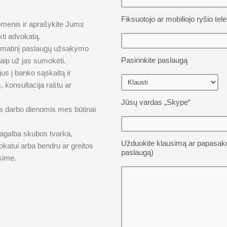
Fiksuotojo ar mobiliojo ryšio tele
omenis ir aprašykite Jums
kti advokatą.
tomatinį paslaugų užsakymo
Pasirinkite paslaugą
kaip už jas sumokėti.
s į banko sąskaitą ir
 konsultacija raštu ar
Jūsų vardas „Skype“
as darbo dienomis mes būtinai
pagalba skubos tvarka,
Užduokite klausimą ar papasakok
katui arba bendru ar greitos
paslaugą)
sime.