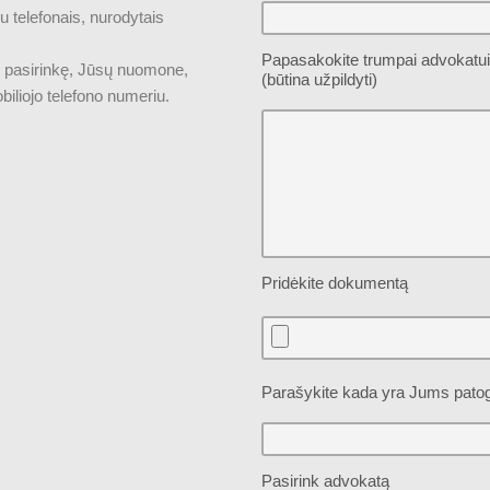
 telefonais, nurodytais
Papasakokite trumpai advokatui
r, pasirinkę, Jūsų nuomone,
(būtina užpildyti)
iliojo telefono numeriu.
Pridėkite dokumentą
Parašykite kada yra Jums patog
Pasirink advokatą