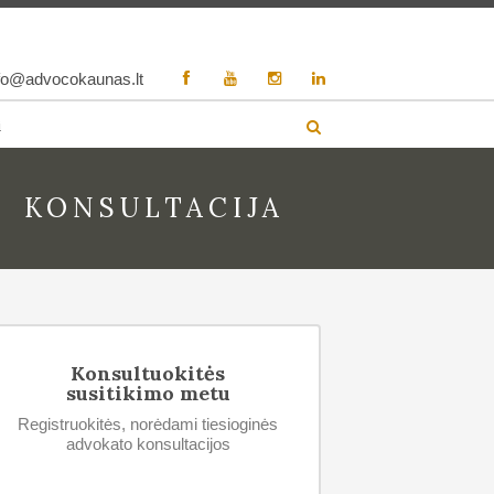
fo@advocokaunas.lt
i
KONSULTACIJA
Konsultuokitės
susitikimo metu
Registruokitės, norėdami tiesioginės
advokato konsultacijos