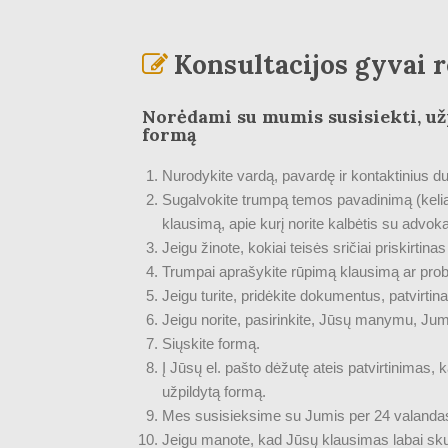
Konsultacijos gyvai r
Norėdami su mumis susisiekti, už
formą
Nurodykite vardą, pavardę ir kontaktinius d
Sugalvokite trumpą temos pavadinimą (keliai
klausimą, apie kurį norite kalbėtis su advoka
Jeigu žinote, kokiai teisės sričiai priskirti
Trumpai aprašykite rūpimą klausimą ar pro
Jeigu turite, pridėkite dokumentus, patvirti
Jeigu norite, pasirinkite, Jūsų manymu, Ju
Siųskite formą.
Į Jūsų el. pašto dėžutę ateis patvirtinima
užpildytą formą.
Mes susisieksime su Jumis per 24 valanda
Jeigu manote, kad Jūsų klausimas labai sku