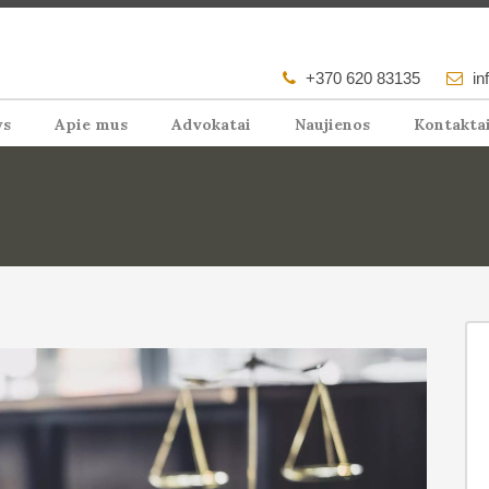
+370 620 83135
in
ys
Apie mus
Advokatai
Naujienos
Kontakta