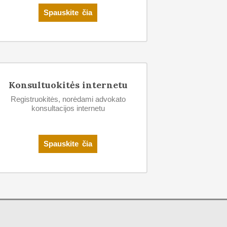
Spauskite čia
Konsultuokitės internetu
Registruokitės, norėdami advokato
konsultacijos internetu
Spauskite čia