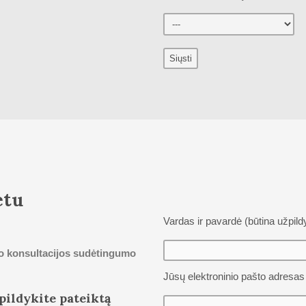
etu
Vardas ir pavardė (būtina užpildy
uo konsultacijos sudėtingumo
Jūsų elektroninio pašto adresas 
pildykite pateiktą