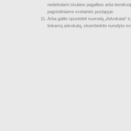
nedelsdami skubios pagalbos arba bendruoju
pagrindiniame svetainės puslapyje.
Arba galite spustelėti nuorodą „Advokatai“ i
tinkamą advokatą, skambinkite nurodytu mob